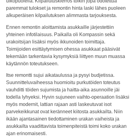
ulkopuolella. Kilpailutuskierros toikin jopa odotettua
paremmat tulokset ja remontin hinta laski lähes puoleen
alkuperäisen kilpailutuksen alimmasta tarjouksesta.
Ennen remontin aloittamista asukkaille järjestettiin
yhteinen infotilaisuus. Paikalla oli Kompassin sekä
urakoitsijan lisäksi myös ikkunoiden toimittaja.
Toimijoiden esittäytymisen ohessa asukkaat pääsivät
tekemään tarkentavia kysymyksiä liittyen muun muassa
käytännön toteutukseen.
Itse remontti sujui aikataulussa ja pysyi budjetissa.
Suunnitteluvaiheessa huomioitu purkutöiden toteutus
vauhditti töiden sujumista ja haitta-aika asunnoille jäi
todella lyhyeksi. Hyvin sujuneen vaihto-operaation lisäksi
myös modernit, lattian rajaan asti laskeutuvat isot
parvekeikkunat ovat keränneet kiitosta asukkailta. Niin
ikään ajantasainen tiedottaminen urakan vaiheista ja
asukkailta vaadittavista toimenpiteistä toimi koko urakan
ajan erinomaisesti.