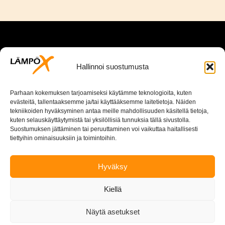
Hallinnoi suostumusta
Parhaan kokemuksen tarjoamiseksi käytämme teknologioita, kuten
evästeitä, tallentaaksemme ja/tai käyttääksemme laitetietoja. Näiden
tekniikoiden hyväksyminen antaa meille mahdollisuuden käsitellä tietoja,
kuten selauskäyttäytymistä tai yksilöllisiä tunnuksia tällä sivustolla.
Suostumuksen jättäminen tai peruuttaminen voi vaikuttaa haitallisesti
tiettyihin ominaisuuksiin ja toimintoihin.
Puhelin: 040 763 6061
Hyväksy
asiakaspalvelu(at)lampox.fi
Kiellä
Osoite: PL 8, 40951 MUURAME
Näytä asetukset