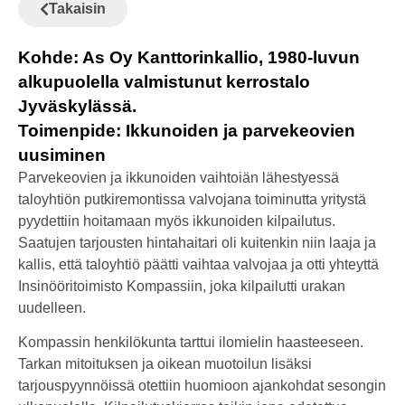
Takaisin
Kohde: As Oy Kanttorinkallio, 1980-luvun
alkupuolella valmistunut kerrostalo
Jyväskylässä.
Toimenpide: Ikkunoiden ja parvekeovien
uusiminen
Parvekeovien ja ikkunoiden vaihtoiän lähestyessä
taloyhtiön putkiremontissa valvojana toiminutta yritystä
pyydettiin hoitamaan myös ikkunoiden kilpailutus.
Saatujen tarjousten hintahaitari oli kuitenkin niin laaja ja
kallis, että taloyhtiö päätti vaihtaa valvojaa ja otti yhteyttä
Insinööritoimisto Kompassiin, joka kilpailutti urakan
uudelleen.
Kompassin henkilökunta tarttui ilomielin haasteeseen.
Tarkan mitoituksen ja oikean muotoilun lisäksi
tarjouspyynnöissä otettiin huomioon ajankohdat sesongin